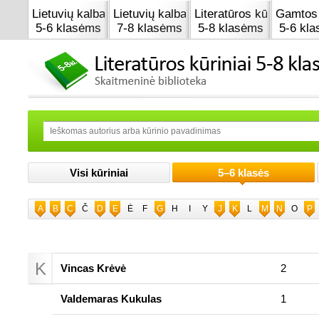
Lietuvių kalba
Lietuvių kalba
Literatūros kūrinai
Gamtos 
5-6 klasėms
7-8 klasėms
5-8 klasėms
5-6 kl
Visi kūriniai
5–6 klasės
A
B
C
Č
D
E
Ė
F
G
H
I
Y
J
K
L
M
N
O
P
K
Vincas Krėvė
2
Valdemaras Kukulas
1