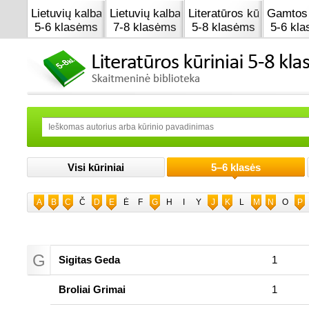
Lietuvių kalba
Lietuvių kalba
Literatūros kūrinai
Gamtos 
5-6 klasėms
7-8 klasėms
5-8 klasėms
5-6 kl
Visi kūriniai
5–6 klasės
A
B
C
Č
D
E
Ė
F
G
H
I
Y
J
K
L
M
N
O
P
G
Sigitas Geda
1
Broliai Grimai
1