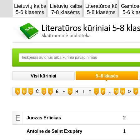
Lietuvių kalba
Lietuvių kalba
Literatūros kūrinai
Gamtos 
5-6 klasėms
7-8 klasėms
5-8 klasėms
5-6 kl
Visi kūriniai
5–6 klasės
A
B
C
Č
D
E
Ė
F
G
H
I
Y
J
K
L
M
N
O
P
E
Juozas Erlickas
2
Antoine de Saint Exupéry
1