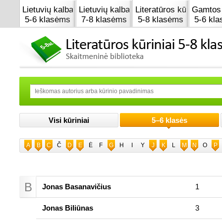
Lietuvių kalba
Lietuvių kalba
Literatūros kūrinai
Gamtos 
5-6 klasėms
7-8 klasėms
5-8 klasėms
5-6 kl
Visi kūriniai
5–6 klasės
A
B
C
Č
D
E
Ė
F
G
H
I
Y
J
K
L
M
N
O
P
B
Jonas Basanavičius
1
Jonas Biliūnas
3