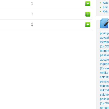
Kaip 
1
Kaip 
Kaip 
1
1
poezij
apysak
literat
(1)
,
XXI
dainomi
pasaka
apsaky
legend
(2)
,
ste
Antika 
esteti
pasaka
miesta
mikrod
sakmės
pasako
(1)
,
XVI
romant