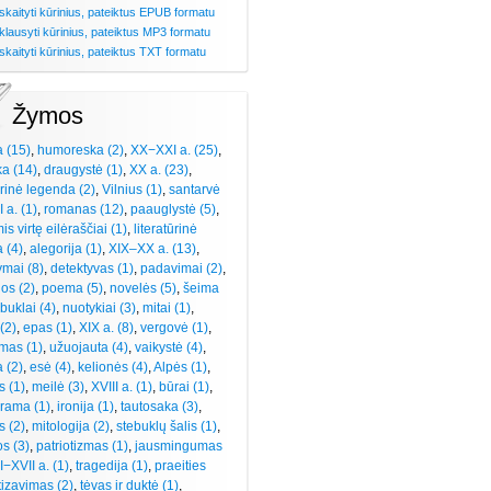
skaityti kūrinius, pateiktus EPUB formatu
klausyti kūrinius, pateiktus MP3 formatu
skaityti kūrinius, pateiktus TXT formatu
Žymos
a (15)
,
humoreska (2)
,
XX−XXI a. (25)
,
a (14)
,
draugystė (1)
,
XX a. (23)
,
ūrinė legenda (2)
,
Vilnius (1)
,
santarvė
 a. (1)
,
romanas (12)
,
paauglystė (5)
,
s virtę eilėraščiai (1)
,
literatūrinė
 (4)
,
alegorija (1)
,
XIX–XX a. (13)
,
mai (8)
,
detektyvas (1)
,
padavimai (2)
,
os (2)
,
poema (5)
,
novelės (5)
,
šeima
buklai (4)
,
nuotykiai (3)
,
mitai (1)
,
(2)
,
epas (1)
,
XIX a. (8)
,
vergovė (1)
,
zmas (1)
,
užuojauta (4)
,
vaikystė (4)
,
 (2)
,
esė (4)
,
kelionės (4)
,
Alpės (1)
,
s (1)
,
meilė (3)
,
XVIII a. (1)
,
būrai (1)
,
rama (1)
,
ironija (1)
,
tautosaka (3)
,
 (2)
,
mitologija (2)
,
stebuklų šalis (1)
,
s (3)
,
patriotizmas (1)
,
jausmingumas
−XVII a. (1)
,
tragedija (1)
,
praeities
izavimas (2)
,
tėvas ir duktė (1)
,