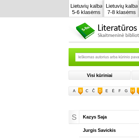
Lietuvių kalba
Lietuvių kalba
5-6 klasėms
7-8 klasėms
Visi kūriniai
A
B
C
Č
D
E
Ė
F
G
H
S
Kazys Saja
Jurgis Savickis