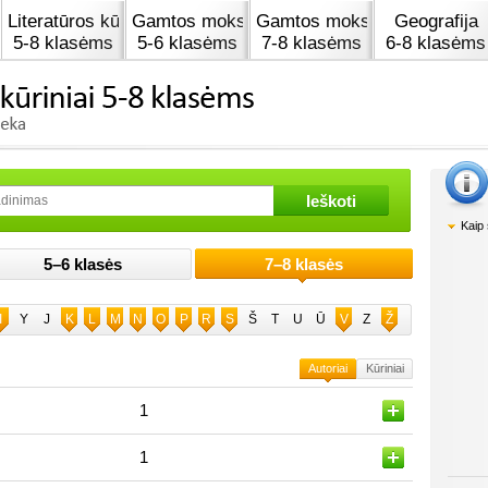
Literatūros kūrinai
Gamtos mokslai
Gamtos mokslai
Geografija
5-8 klasėms
5-6 klasėms
7-8 klasėms
6-8 klasėms
Kaip 
5–6 klasės
7–8 klasės
I
Y
J
K
L
M
N
O
P
R
S
Š
T
U
Ū
V
Z
Ž
Autoriai
Kūriniai
1
1