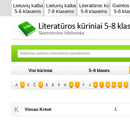
Lietuvių kalba
Lietuvių kalba
Literatūros kūrinai
Gamtos 
5-6 klasėms
7-8 klasėms
5-8 klasėms
5-6 kl
Visi kūriniai
5–6 klasės
A
B
C
Č
D
E
Ė
F
G
H
I
Y
J
K
L
M
N
O
P
K
Vincas Krėvė
1