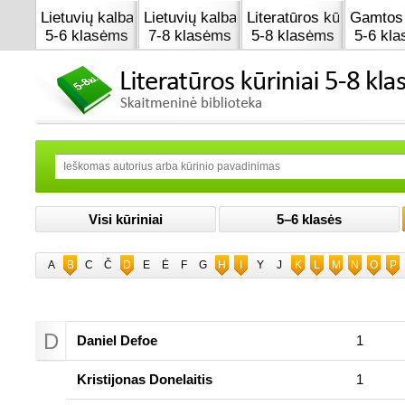
Lietuvių kalba
Lietuvių kalba
Literatūros kūrinai
Gamtos 
5-6 klasėms
7-8 klasėms
5-8 klasėms
5-6 kl
Visi kūriniai
5–6 klasės
A
B
C
Č
D
E
Ė
F
G
H
I
Y
J
K
L
M
N
O
P
D
Daniel Defoe
1
Kristijonas Donelaitis
1