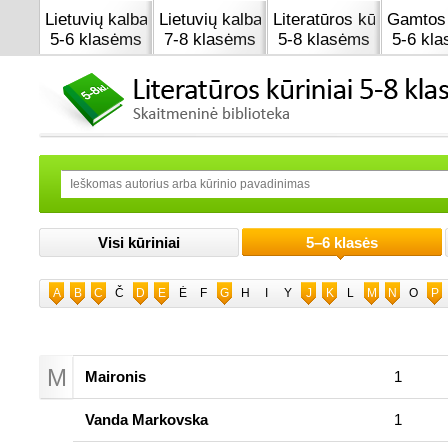
Lietuvių kalba
Lietuvių kalba
Literatūros kūrinai
Gamtos 
5-6 klasėms
7-8 klasėms
5-8 klasėms
5-6 kl
Visi kūriniai
5–6 klasės
A
B
C
Č
D
E
Ė
F
G
H
I
Y
J
K
L
M
N
O
P
M
Maironis
1
Vanda Markovska
1