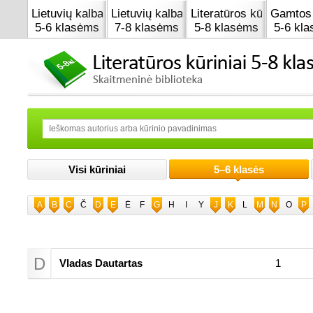
Lietuvių kalba
Lietuvių kalba
Literatūros kūrinai
Gamtos 
5-6 klasėms
7-8 klasėms
5-8 klasėms
5-6 kl
Visi kūriniai
5–6 klasės
A
B
C
Č
D
E
Ė
F
G
H
I
Y
J
K
L
M
N
O
P
D
Vladas Dautartas
1