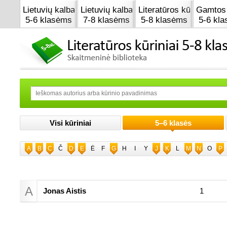
Lietuvių kalba
Lietuvių kalba
Literatūros kūrinai
Gamtos 
5-6 klasėms
7-8 klasėms
5-8 klasėms
5-6 kl
Visi kūriniai
5–6 klasės
A
B
C
Č
D
E
Ė
F
G
H
I
Y
J
K
L
M
N
O
P
A
Jonas Aistis
1