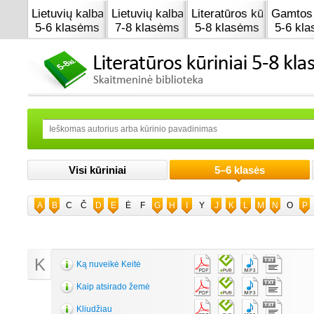
Lietuvių kalba
Lietuvių kalba
Literatūros kūrinai
Gamtos 
5-6 klasėms
7-8 klasėms
5-8 klasėms
5-6 kl
Visi kūriniai
5–6 klasės
A
B
C
Č
D
E
Ė
F
G
H
I
Y
J
K
L
M
N
O
P
K
Ką nuveikė Keitė
Kaip atsirado žemė
Kliudžiau