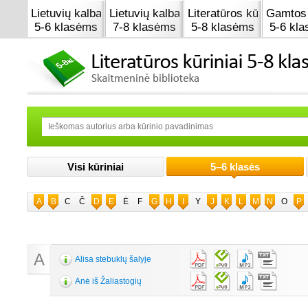
Lietuvių kalba
Lietuvių kalba
Literatūros kūrinai
Gamtos 
5-6 klasėms
7-8 klasėms
5-8 klasėms
5-6 kl
Visi kūriniai
5–6 klasės
A
B
C
Č
D
E
Ė
F
G
H
I
Y
J
K
L
M
N
O
P
A
Alisa stebuklų šalyje
Anė iš Žaliastogių