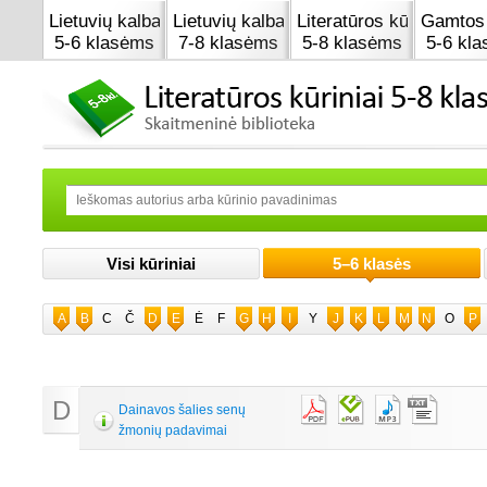
Lietuvių kalba
Lietuvių kalba
Literatūros kūrinai
Gamtos 
5-6 klasėms
7-8 klasėms
5-8 klasėms
5-6 kl
Visi kūriniai
5–6 klasės
A
B
C
Č
D
E
Ė
F
G
H
I
Y
J
K
L
M
N
O
P
D
Dainavos šalies senų
žmonių padavimai