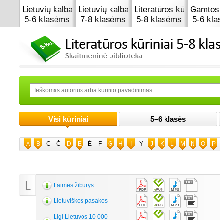
Lietuvių kalba
Lietuvių kalba
Literatūros kūrinai
Gamtos 
5-6 klasėms
7-8 klasėms
5-8 klasėms
5-6 kl
Visi kūriniai
5–6 klasės
A
B
C
Č
D
E
Ė
F
G
H
I
Y
J
K
L
M
N
O
P
L
Laimės žiburys
Lietuviškos pasakos
Ligi Lietuvos 10 000