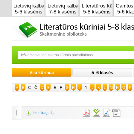
Lietuvių kalba
Lietuvių kalba
Literatūros kūrinai
Gamtos 
5-6 klasėms
7-8 klasėms
5-8 klasėms
5-6 kl
Visi kūriniai
5–6 klasės
A
B
C
Č
D
E
Ė
F
G
H
I
Y
J
K
L
M
N
O
P
I
Irkos tragedija